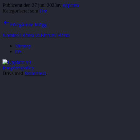
Publicerat den
27 juni 2023
av
uppfatta
Kategoriserat som
Ord
Inläggsnavigering
Föregående inlägg
Nominell Ränta vs Effektiv Ränta
Sitemap
DS
Integritetspolicy
Drivs med
WordPress
.